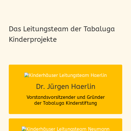
Das Leitungsteam der Tabaluga
Kinderprojekte
Die Kinder in ihrem inneren Kern zu
Dr. Jürgen Haerlin
erkennen und anzunehmen, ist das
Wesentliche in unserer Arbeit.
Vorstandsvorsitzender und Gründer
der Tabaluga Kinderstiftung